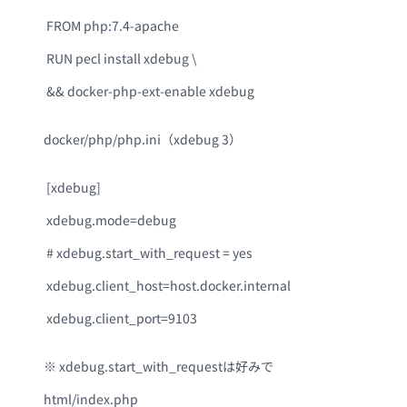
FROM php:7.4-apache
RUN pecl install xdebug \
&& docker-php-ext-enable xdebug
docker/php/php.ini（xdebug 3）
[xdebug]
xdebug.mode=debug
# xdebug.start_with_request = yes
xdebug.client_host=host.docker.internal
xdebug.client_port=9103
※ xdebug.start_with_requestは好みで
html/index.php