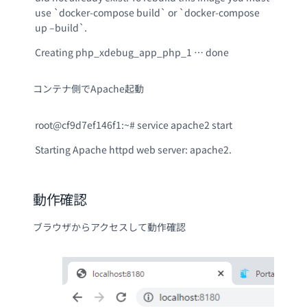
use `docker-compose build` or `docker-compose
up –build`.
Creating php_xdebug_app_php_1 … done
コンテナ側でApache起動
root@cf9d7ef146f1:~# service apache2 start
Starting Apache httpd web server: apache2.
動作確認
ブラウザからアクセスして動作確認