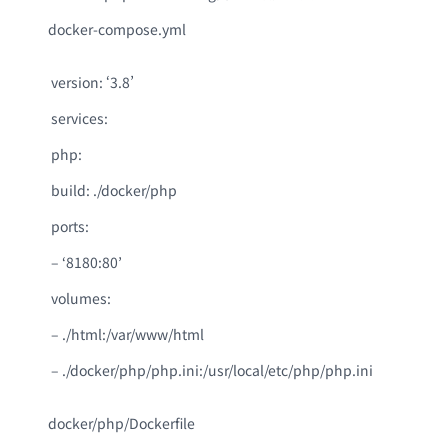
docker-compose.yml
version: ‘3.8’
services:
php:
build: ./docker/php
ports:
– ‘8180:80’
volumes:
– ./html:/var/www/html
– ./docker/php/php.ini:/usr/local/etc/php/php.ini
docker/php/Dockerfile