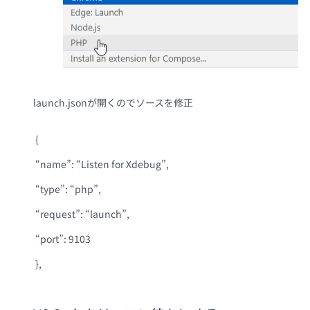
launch.jsonが開くのでソースを修正
{
“name”: “Listen for Xdebug”,
“type”: “php”,
“request”: “launch”,
“port”: 9103
},