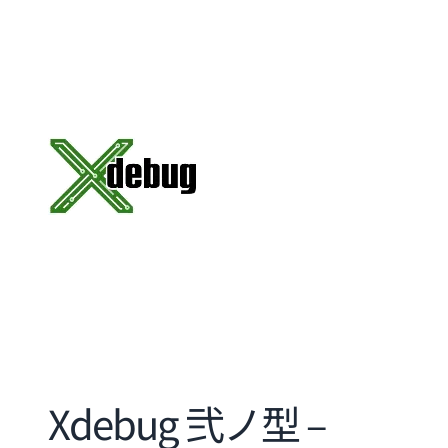
Xdebug 弐ノ型 –