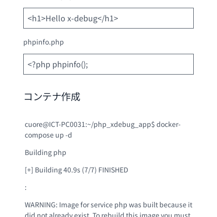
<h1>Hello x-debug</h1>
phpinfo.php
<?php phpinfo();
コンテナ作成
cuore@ICT-PC0031:~/php_xdebug_app$ docker-
compose up -d
Building php
[+] Building 40.9s (7/7) FINISHED
:
WARNING: Image for service php was built because it
did not already exist. To rebuild this image you must