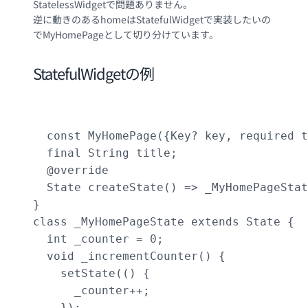
StatelessWidgetで問題ありません。
逆に動きのあるhomeはStatefulWidgetで実装したいの
でMyHomePageとして切り分けています。
StatefulWidgetの例
					class MyHomePage extends StatefulWidget {

  const MyHomePage({Key? key, required t
  final String title;

  @override

  State createState() => _MyHomePageStat
}

class _MyHomePageState extends State {

  int _counter = 0;

  void _incrementCounter() {

    setState(() {

      _counter++;

    });
