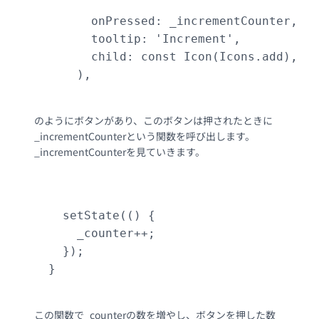
					 floatingActionButton: FloatingActionButton(

        onPressed: _incrementCounter,

        tooltip: 'Increment',

        child: const Icon(Icons.add),

      ),

のようにボタンがあり、このボタンは押されたときに
_incrementCounterという関数を呼び出します。
_incrementCounterを見ていきます。
					  void _incrementCounter() {

    setState(() {

      _counter++;

    });

  }

この関数で_counterの数を増やし、ボタンを押した数