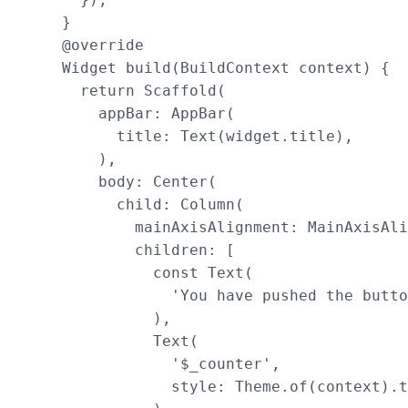
  }

  @override

  Widget build(BuildContext context) {

    return Scaffold(

      appBar: AppBar(

        title: Text(widget.title),

      ),

      body: Center(

        child: Column(

          mainAxisAlignment: MainAxisAli
          children: [

            const Text(

              'You have pushed the butto
            ),

            Text(

              '$_counter',

              style: Theme.of(context).t