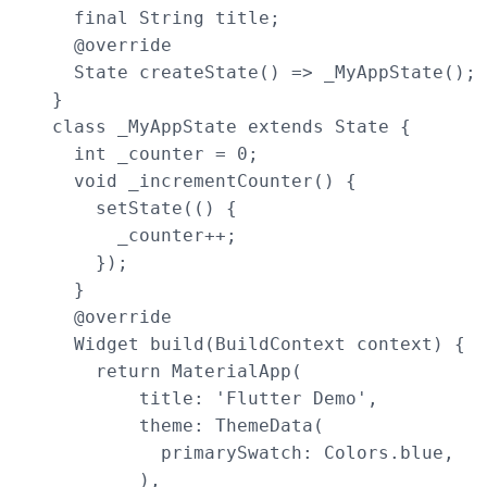
  final String title;

  @override

  State createState() => _MyAppState();

}

class _MyAppState extends State {

  int _counter = 0;

  void _incrementCounter() {

    setState(() {

      _counter++;

    });

  }

  @override

  Widget build(BuildContext context) {

    return MaterialApp(

        title: 'Flutter Demo',

        theme: ThemeData(

          primarySwatch: Colors.blue,

        ),
