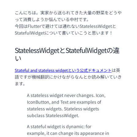
こんにちは。実家から送られてきた大量の野菜をどうや
って消費しようか悩んでいる中村です。
今回はFlutterで避けては通れないStatelessWidgetと
StatefulWidgetについて書いていこうと思います！
StatelessWidgetとStatefulWidgetの違
い
は英
Stateful and stateless widgetという公式ドキュメント
語ですが機械翻訳にかけながらなんとか読み解いていき
ます。
A stateless widget never changes. Icon,
IconButton, and Text are examples of
stateless widgets. Stateless widgets
subclass StatelessWidget.
A stateful widget is dynamic: for
example, it can change its appearance in