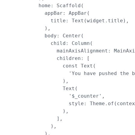
        home: Scaffold(

          appBar: AppBar(

            title: Text(widget.title),

          ),

          body: Center(

            child: Column(

              mainAxisAlignment: MainAxi
              children: [

                const Text(

                  'You have pushed the b
                ),

                Text(

                  '$_counter',

                  style: Theme.of(contex
                ),

              ],

            ),

          ),
