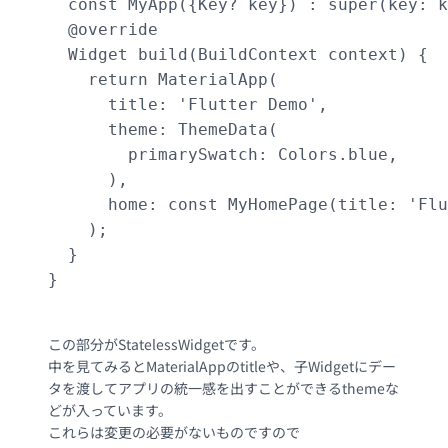
  const MyApp({Key? key}) : super(key: k
  @override

  Widget build(BuildContext context) {

    return MaterialApp(

      title: 'Flutter Demo',

      theme: ThemeData(

        primarySwatch: Colors.blue,

      ),

      home: const MyHomePage(title: 'Flu
    );

  }

}

この部分がStatelessWidgetです。
中を見てみるとMaterialAppのtitleや、子Widgetにデー
タを渡してアプリの統一感を出すことができるthemeな
どが入っています。
これらは変更の必要がないものですので