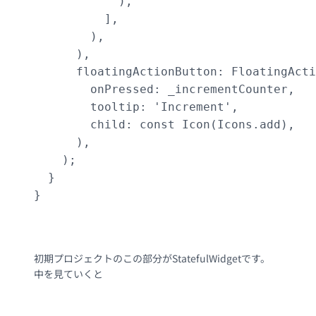
            ),

          ],

        ),

      ),

      floatingActionButton: FloatingActi
        onPressed: _incrementCounter,

        tooltip: 'Increment',

        child: const Icon(Icons.add),

      ),

    );

  }

}

初期プロジェクトのこの部分がStatefulWidgetです。
中を見ていくと