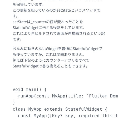
を保管しています。
この更新を担っているのがsetStateというメソッドで
す。
setStateは_counterの値が変わったことを
StatefulWidgetに伝える役割をしています。
これにより再ビルドされて画面が再描画されるという訳
です。
ちなみに動きのないWidgetを普通にStatefulWidgetで
も使っていますが、これは問題ありません。
例えば下記のようにカウンターアプリをすべて
StatefulWidgetで書き換えることもできます。
					import 'package:flutter/material.dart';

void main() {

  runApp(const MyApp(title: 'Flutter Dem
}

class MyApp extends StatefulWidget {

  const MyApp({Key? key, required this.t