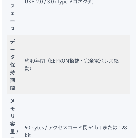
USB 2.0 / 3.0 (Type-Aコネクタ)
フ
ェ
ー
ス
デ
ー
タ
約40年間（EEPROM搭載・完全電池レス駆
保
動）
持
期
間
メ
モ
リ
容
50 bytes / アクセスコード長 64 bit または 128
量 /
bit