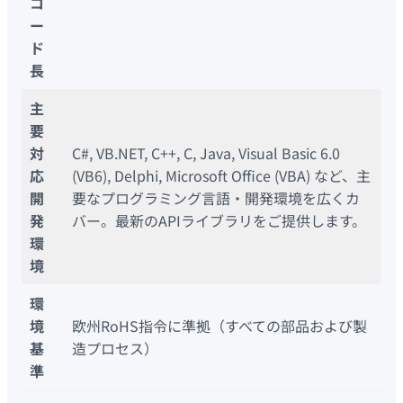
コ
ー
ド
長
主
要
対
C#, VB.NET, C++, C, Java, Visual Basic 6.0
応
(VB6), Delphi, Microsoft Office (VBA) など、主
開
要なプログラミング言語・開発環境を広くカ
発
バー。最新のAPIライブラリをご提供します。
環
境
環
境
欧州RoHS指令に準拠（すべての部品および製
基
造プロセス）
準