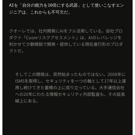
AIを「自分の能力を10倍にする武器」として使いこなすエン
ジニアは、これからも不可欠だ。
クオーレでは、社内開発にAIをフル活用している。自社プロ
ダクト「Cuoreリスクアセスメント」は、AIのレバレッジを
利かせて少数精鋭で開発・提供している現在進行形のプロダ
クトだ。
そしてこの開発は、突然始まったものではない。2008年に
ISMSを取得し、セキュリティを一つの軸として17年以上運
用し続けてきた蓄積の上に成り立っている。大手通信会社
への20年にわたる情報セキュリティ内部監査も、その延長
線上にある。