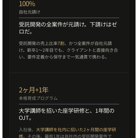
100%
自社元請け
受託開発の全案件が元請け。下請けはゼ
ロだ。
受託開発の売上比率
7割
、かつ全案件が自社元請
け。新卒1〜2年目でも、クライアントと直接向き合
い、要件定義から保守まで一気通貫で携わる。
2ヶ月+1年
本格育成プログラム
大学講師を招いた座学研修と、1年間の
OJT。
入社後、
大学講師を社内に招いた2ヶ月間の座学研
修
。その後、最低1年は自社内の受託開発案件で