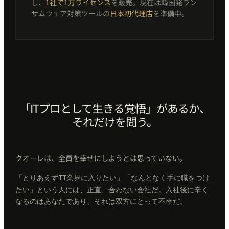
し、
1社で1万ライセンス
を販売。現在は韓国発ラン
サムウェア対策ツールの
日本初代理店
を準備中。
「ITプロとして生きる覚悟」があるか、
それだけを問う。
クオーレは、全員を幸せにしようとは思っていない。
「とりあえずIT業界に入りたい」「なんとなく手に職をつけ
たい」という人には、正直、合わない会社だ。入社後に辛く
なるのはあなたであり、それは双方にとって不幸だ。