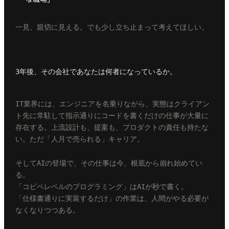
一見、親切に見える。でも少し立ち止まって考えてほしい。
3年後、その会社であなたは何者になっているか。
IT業界には、エンジニアを名乗りながら、実態はクライアン
ト先に常駐して指示通りにコードを書くだけの仕事が大量に
存在する。上流設計も、提案も、プロダクトの責任も持たな
い。ただ「人月で売られる」キャリア。
そしてAIの登場で、その仕事は今、根底から崩れ始めてい
る。
「コピペレベルのプログラミング」はAIが秒で書く。
「仕様書通りに実装するだけ」の作業は、人間がやる必要が
なくなりつつある。