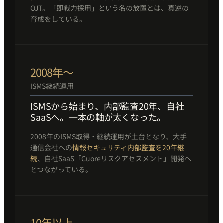
OJT。「即戦力採用」という名の放置とは、真逆の
育成をしている。
2008年〜
ISMS継続運用
ISMSから始まり、内部監査20年、自社
SaaSへ。一本の軸が太くなった。
2008年のISMS取得・継続運用が土台となり、大手
通信会社への
情報セキュリティ内部監査を20年継
続
、自社SaaS「Cuoreリスクアセスメント」開発へ
とつながっている。
10年以上