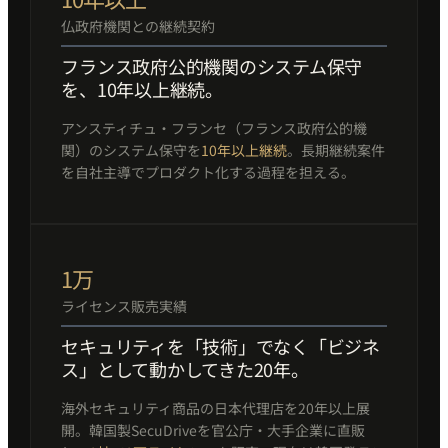
仏政府機関との継続契約
フランス政府公的機関のシステム保守
を、10年以上継続。
アンスティチュ・フランセ（フランス政府公的機
関）のシステム保守を
10年以上継続
。長期継続案件
を自社主導でプロダクト化する過程を担える。
1万
ライセンス販売実績
セキュリティを「技術」でなく「ビジネ
ス」として動かしてきた20年。
海外セキュリティ商品の日本代理店を20年以上展
開。韓国製SecuDriveを官公庁・大手企業に直販