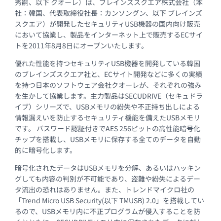
秀嗣、以下 クオーレ）は、ブレインズスクエア株式会社（本
社：韓国、代表取締役社長：カンソングン、以下 ブレインズ
スクエア）が開発したセキュリティUSB機器の国内向け販売
において協業し、製品をインターネット上で販売するECサイ
トを2011年8月8日にオープンいたします。
優れた性能を持つセキュリティUSB機器を開発している韓国
のブレインズスクエア社と、ECサイト開発などに多くの実績
を持つ日本のソフトウェア会社クオーレが、それぞれの強み
を生かして協業します。主力製品はSECUDRIVE（セキュドラ
イブ）シリーズで、USBメモリの紛失や不正持ち出しによる
情報漏えいを防止するセキュリティ機能を備えたUSBメモリ
です。 パスワード認証付きでAES 256ビットの高性能暗号化
チップを搭載し、USBメモリに保存する全てのデータを自動
的に暗号化します。
暗号化されたデータはUSBメモリを分解、あるいはハッキン
グしても内容の判別が不可能であり、盗難や紛失によるデー
タ流出の恐れはありません。また、トレンドマイクロ社の
「Trend Micro USB Security(以下 TMUSB) 2.0」を搭載してい
るので、USBメモリ内に不正プログラムが侵入することを防