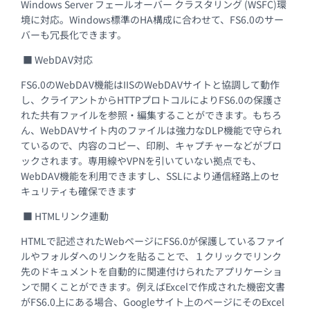
Windows Server フェールオーバー クラスタリング (WSFC)環
境に対応。Windows標準のHA構成に合わせて、FS6.0のサー
バーも冗長化できます。
■ WebDAV対応
FS6.0のWebDAV機能はIISのWebDAVサイトと協調して動作
し、クライアントからHTTPプロトコルによりFS6.0の保護さ
れた共有ファイルを参照・編集することができます。もちろ
ん、WebDAVサイト内のファイルは強力なDLP機能で守られ
ているので、内容のコピー、印刷、キャプチャーなどがブロ
ックされます。専用線やVPNを引いていない拠点でも、
WebDAV機能を利用できますし、SSLにより通信経路上のセ
キュリティも確保できます
■ HTMLリンク連動
HTMLで記述されたWebページにFS6.0が保護しているファイ
ルやフォルダへのリンクを貼ることで、１クリックでリンク
先のドキュメントを自動的に関連付けられたアプリケーショ
ンで開くことができます。例えばExcelで作成された機密文書
がFS6.0上にある場合、Googleサイト上のページにそのExcel