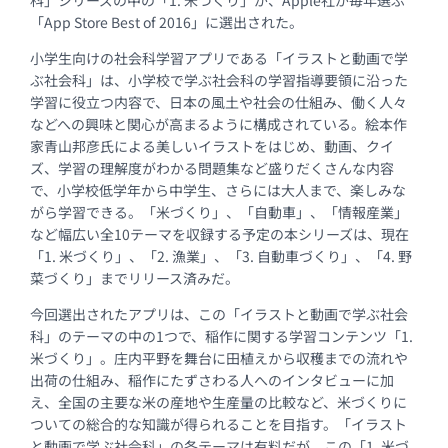
科」シリーズの中の「1. 米づくり」が、Apple社が毎年選ぶ
「App Store Best of 2016」に選出された。
小学生向けの社会科学習アプリである「イラストと動画で学
ぶ社会科」は、小学校で学ぶ社会科の学習指導要領に沿った
学習に役立つ内容で、日本の風土や社会の仕組み、働く人々
などへの興味と関心が高まるように構成されている。絵本作
家青山邦彦氏による美しいイラストをはじめ、動画、クイ
ズ、学習の理解度がわかる問題集など盛りだくさんな内容
で、小学校低学年から中学生、さらには大人まで、楽しみな
がら学習できる。「米づくり」、「自動車」、「情報産業」
など幅広い全10テーマを収録する予定の本シリーズは、現在
「1. 米づくり」、「2. 漁業」、「3. 自動車づくり」、「4. 野
菜づくり」までリリース済みだ。
今回選出されたアプリは、この「イラストと動画で学ぶ社会
科」のテーマの中の1つで、稲作に関する学習コンテンツ「1.
米づくり」。庄内平野を舞台に田植えから収穫までの流れや
出荷の仕組み、稲作にたずさわる人へのインタビューに加
え、全国の主要な米の産地や生産量の比較など、米づくりに
ついての総合的な知識が得られることを目指す。「イラスト
と動画で学ぶ社会科」の各テーマは有料だが、この「1. 米づ