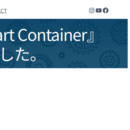
Instagram
YouTube
Faceboo
ACT
ontainer』
ました。