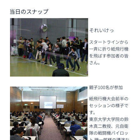
当日のスナップ
それいけっ
スタートラインから
一斉に折り紙飛行機
を飛ばす参加者の皆
さん。
親子100名が参加
紙飛行機大会前半の
セッションの様子で
す。
東京大学大学院の鈴
木真二教授、元自衛
隊の戦闘機パイロッ
ト 磯一郎様の講演な