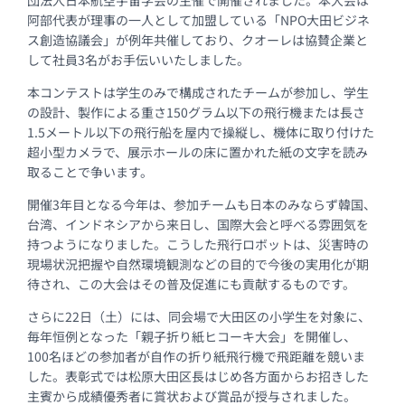
団法人日本航空宇宙学会の主催で開催されました。本大会は
阿部代表が理事の一人として加盟している「NPO大田ビジネ
ス創造協議会」が例年共催しており、クオーレは協賛企業と
して社員3名がお手伝いいたしました。
本コンテストは学生のみで構成されたチームが参加し、学生
の設計、製作による重さ150グラム以下の飛行機または長さ
1.5メートル以下の飛行船を屋内で操縦し、機体に取り付けた
超小型カメラで、展示ホールの床に置かれた紙の文字を読み
取ることで争います。
開催3年目となる今年は、参加チームも日本のみならず韓国、
台湾、インドネシアから来日し、国際大会と呼べる雰囲気を
持つようになりました。こうした飛行ロボットは、災害時の
現場状況把握や自然環境観測などの目的で今後の実用化が期
待され、この大会はその普及促進にも貢献するものです。
さらに22日（土）には、同会場で大田区の小学生を対象に、
毎年恒例となった「親子折り紙ヒコーキ大会」を開催し、
100名ほどの参加者が自作の折り紙飛行機で飛距離を競いま
した。表彰式では松原大田区長はじめ各方面からお招きした
主賓から成績優秀者に賞状および賞品が授与されました。