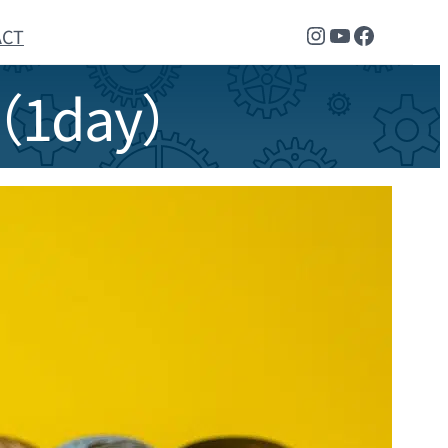
Instagram
YouTube
Faceboo
ACT
1day）